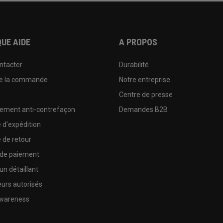
UE AIDE
A PROPOS
ntacter
Durabilité
de la commande
Notre entreprise
e
Centre de presse
sement anti-contrefaçon
Demandes B2B
e d'expédition
e de retour
 de paiement
un détaillant
urs autorisés
wareness