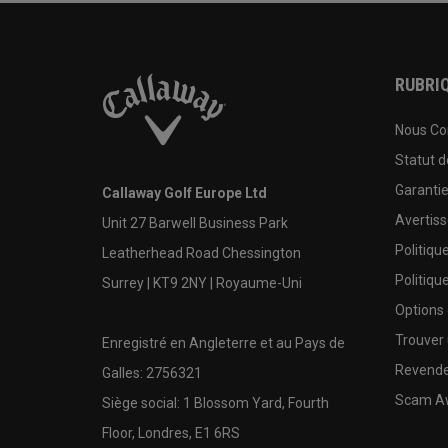
RUBRIQ
Nous Co
Statut 
Garanti
Callaway Golf Europe Ltd
Avertis
Unit 27 Barwell Business Park
Politiqu
Leatherhead Road Chessington
Politiqu
Surrey | KT9 2NY | Royaume-Uni
Options
Trouver 
Enregistré en Angleterre et au Pays de
Revende
Galles: 2756321
Scam A
Siège social: 1 Blossom Yard, Fourth
Floor, Londres, E1 6RS