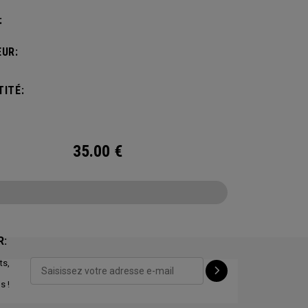
:
UR:
ITÉ:
35.00
€
R:
ts,
CONFIGURE
s !