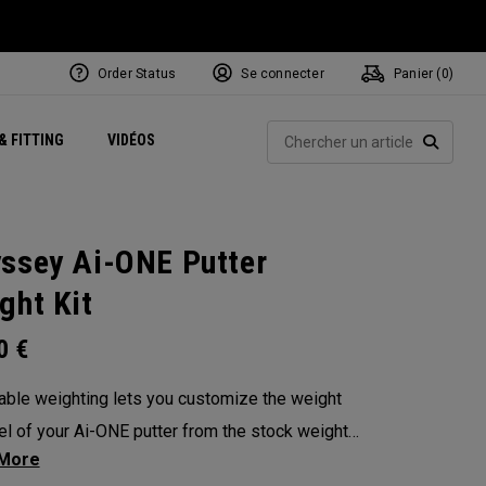
Order Status
Se connecter
Panier (
0
)
Centres de Performance
tum
 Juillet
ets
Exclusive Mavrik Complete Sets
Exclusivités - Balles de Golf
NEW Headwear
Women's Golf Balls
Rech
& FITTING
VIDÉOS
Régionaux
Golf
e
Exclusivités - Accessoires
Pass It On
RECHE
ssey Ai-ONE Putter
ght Kit
00
€
able weighting lets you customize the weight
el of your Ai-ONE putter from the stock weight.
 from 5, 10, 15, or 20-gram weights.