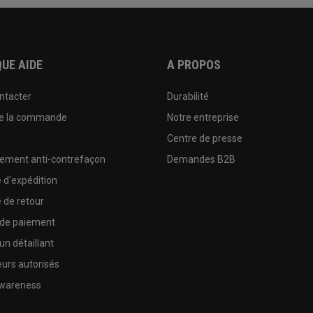
UE AIDE
A PROPOS
ntacter
Durabilité
de la commande
Notre entreprise
e
Centre de presse
sement anti-contrefaçon
Demandes B2B
e d'expédition
e de retour
 de paiement
un détaillant
urs autorisés
wareness