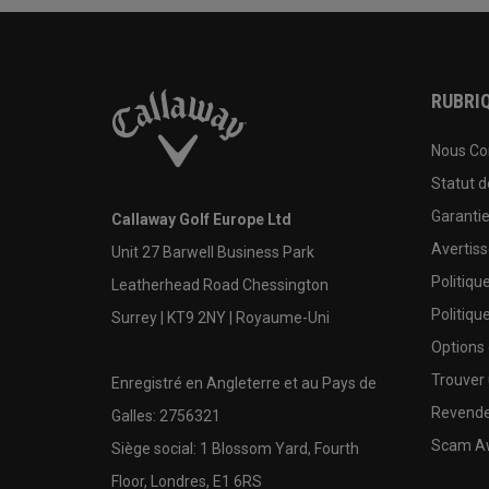
RUBRIQ
Nous Co
Statut 
Garanti
Callaway Golf Europe Ltd
Avertis
Unit 27 Barwell Business Park
Politiqu
Leatherhead Road Chessington
Politiqu
Surrey | KT9 2NY | Royaume-Uni
Options
Trouver 
Enregistré en Angleterre et au Pays de
Revende
Galles: 2756321
Scam A
Siège social: 1 Blossom Yard, Fourth
Floor, Londres, E1 6RS