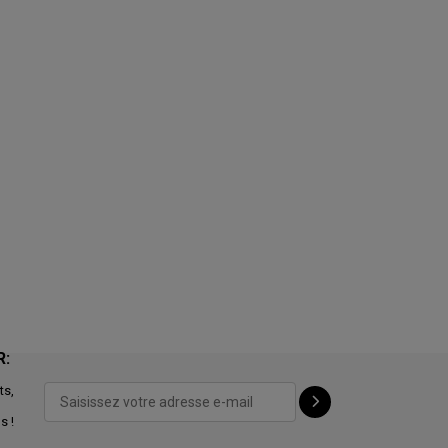
R:
ts,
s !