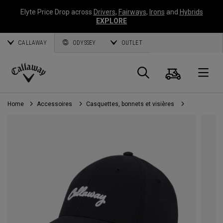
Elyte Price Drop across
Drivers
,
Fairways
,
Irons
and
Hybrids
EXPLORE
CALLAWAY
ODYSSEY
OUTLET
Panier
Recherch
O
Callaway
Golf
Home
Accessoires
Casquettes, bonnets et visières