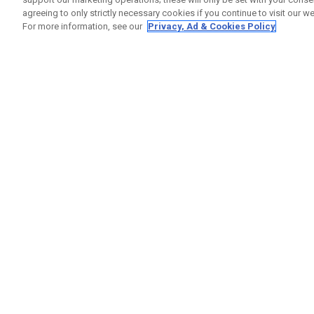
agreeing to only strictly necessary cookies if you continue to visit our we
For more information, see our
Privacy, Ad & Cookies Policy
GET SOCIAL
RUBRIQ
Nous Co
Statut 
Garanti
Callaway Golf Europe Ltd
Avertis
Unit 27 Barwell Business Park
Politiqu
Leatherhead Road Chessington
Politiqu
Surrey | KT9 2NY | Royaume-Uni