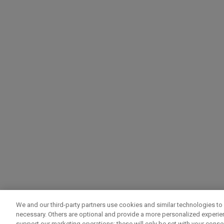
We and our third-party partners use cookies and similar technologies to 
necessary. Others are optional and provide a more personalized experi
support our marketing operations; these will only be set with your consent