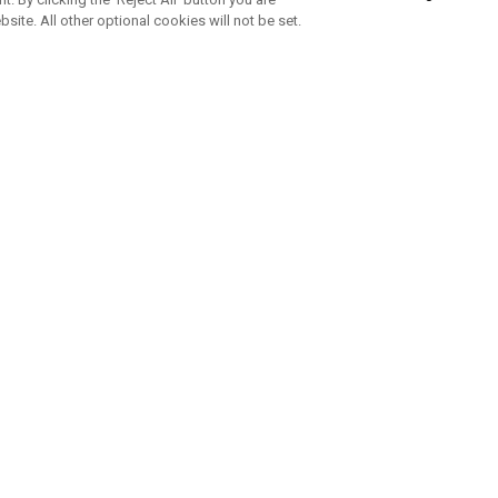
bsite. All other optional cookies will not be set.
ABONNEZ-VOUS À NOTRE NEWSLETTE
Rejoignez l'équipe Callaway pour ne rien manquer de nos produi
offres et conseil
UE AIDE
A PROPOS
ntacter
Durabilité
de la commande
Notre entreprise
e
Centre de presse
sement anti-contrefaçon
Demandes B2B
e d'expédition
e de retour