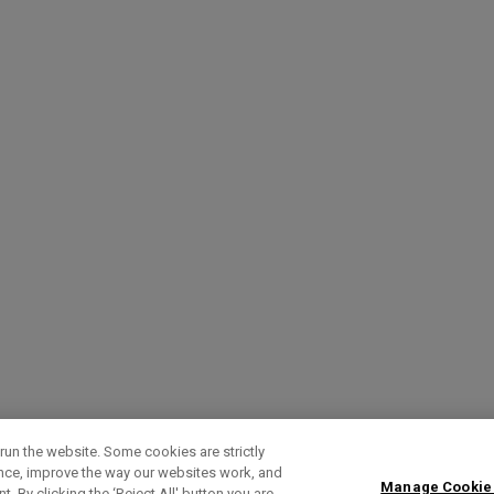
run the website. Some cookies are strictly
ence, improve the way our websites work, and
Manage Cookie
. By clicking the ‘Reject All' button you are