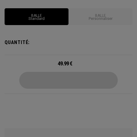
et la formulation de l’enveloppe. Les Chrome Soft procurent
des performances incroyables avec des vitesses de balle
BALLE
BALLE
plus rapides, une nouvelle technologie Tour Aero
Standard
Personnaliser
Homogène pour optimiser le vol de balle, un contrôle accru
en bordure du green et un toucher doux.
QUANTITÉ:
49.99
€