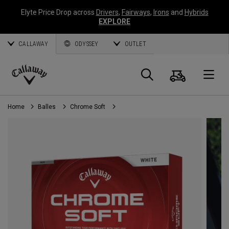
Elyte Price Drop across
Drivers
,
Fairways
,
Irons
and
Hybrids
EXPLORE
CALLAWAY
ODYSSEY
OUTLET
Panier
Recherch
O
Callaway
Golf
Home
Balles
Chrome Soft