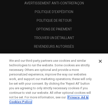
AVERTISSEMENT ANTI-CONTREFAÇON
POLITIQUE D'EXPÉDITION
POLITIQUE DE RETOUR
OPTIONS DE PAIEMENT
TROUVER UN DÉTAILLANT
REVENDEURS AUTORISÉS
SCAM AWARENESS
We and our third-party partners use cookies and similar
A PROPOS
technologies to run the website. Some cookies are strictly
necessary. Others are optional and provide a more
MENTIONS LÉGALES
personalized experience, improve the way our websites
work, and support our marketing operations; these will only
be set with your consent. By clicking the ‘Reject All' button
you are agreeing to only strictly necessary cookies if you
continue to visit our website. All other optional cookies will
not be set. For more information, see our
Privacy, Ad &
Cookies Policy