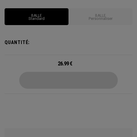
surdimensionnée conforme aux règles du golf. Notre noyau
surdimensionné et les caractéristiques de spin faible sont
BALLE
BALLE
également conçus pour garantir des coups plus longs et
Standard
Personnaliser
plus précis
QUANTITÉ:
26.99
€