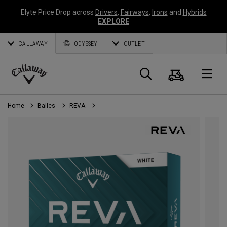
Elyte Price Drop across
Drivers
,
Fairways
,
Irons
and
Hybrids
EXPLORE
CALLAWAY
ODYSSEY
OUTLET
Panier
Recherch
O
Callaway
Golf
Home
Balles
REVA