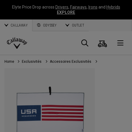
Elyte Price Drop across
Drivers
,
Fairways
,
Irons
and
Hybrids
EXPLORE
CALLAWAY
ODYSSEY
OUTLET
Panier
Recherch
O
Callaway
Golf
Home
Exclusivités
Accessoires Exclusivités