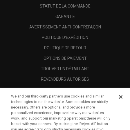
STATUT DE LA COMMANDE
GARANTIE
AVERTISSEMENT ANTI-CONTREFAÇON
POLITIQUE D'EXPÉDITION
POLITIQUE DE RETOUR
OPTIONS DE PAIEMENT
TROUVER UN DÉTAILLANT
REVENDEURS AUTORISÉS
SCAM AWARENESS
We and our third-party partners use cookies and similar
A PROPOS
technologies to run the website. Some cookies are strictly
necessary. Others are optional and provide a more
MENTIONS LÉGALES
personalized experience, improve the way our websites
work, and support our marketing operations; these will only
be set with your consent. By clicking the ‘Reject All' button
you are agreeing to only strictly necessary cookies if you