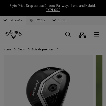
Elyte Price Drop across
Drivers
,
Fairways
,
Irons
and
Hybrids
EXPLORE
CALLAWAY
ODYSSEY
OUTLET
Panier
Recherch
O
Callaway
Golf
Home
Clubs
Bois de parcours