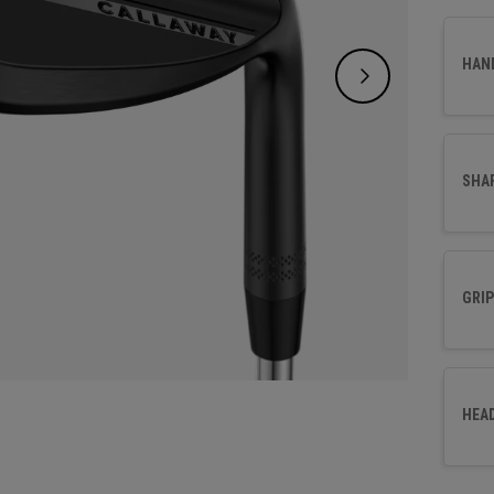
de spi
HAN
SHA
GRIP
HEA