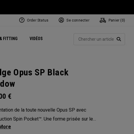
Order Status
Se connecter
Panier (
0
)
Centres de Performance
tum
 Juillet
ets
Exclusive Mavrik Complete Sets
Exclusivités - Balles de Golf
NEW Headwear
Women's Golf Balls
Rech
& FITTING
VIDÉOS
Régionaux
Golf
e
Exclusivités - Accessoires
Pass It On
RECHE
ge Opus SP Black
adow
.00
€
tation de la toute nouvelle Opus SP avec
uction Spin Pocket™. Une forme prisée sur le
avec un centre de gravité plus élevé pour plus