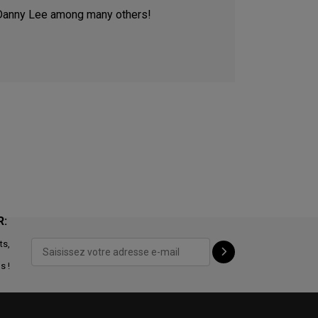
Danny Lee among many others!
R:
ts,
s !