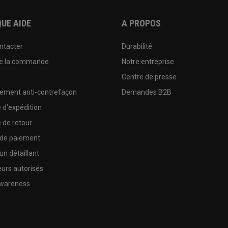
UE AIDE
A PROPOS
ntacter
Durabilité
de la commande
Notre entreprise
e
Centre de presse
sement anti-contrefaçon
Demandes B2B
e d'expédition
e de retour
 de paiement
un détaillant
urs autorisés
wareness