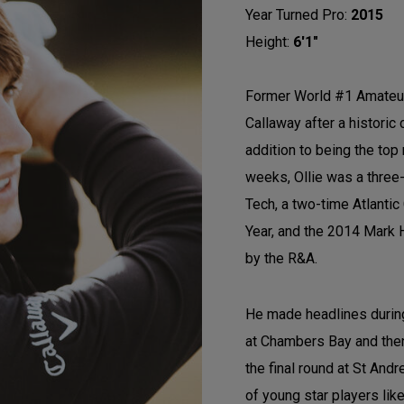
Year Turned Pro:
2015
Height:
6'1"
Former World #1 Amateur
Callaway after a historic 
addition to being the to
weeks, Ollie was a three
Tech, a two-time Atlanti
Year, and the 2014 Mark
by the R&A.
He made headlines durin
at Chambers Bay and then 
the final round at St And
of young star players lik