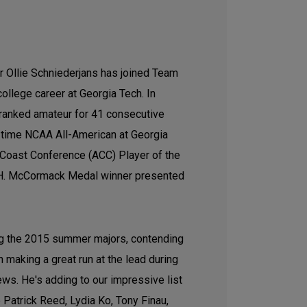
 Ollie Schniederjans has joined Team
college career at Georgia Tech. In
p ranked amateur for 41 consecutive
-time NCAA All-American at Georgia
c Coast Conference (ACC) Player of the
 H. McCormack Medal winner presented
g the 2015 summer majors, contending
making a great run at the lead during
rews. He's adding to our impressive list
e Patrick Reed, Lydia Ko, Tony Finau,