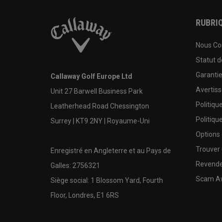
RUBRIQ
Nous Co
Statut 
Garanti
Callaway Golf Europe Ltd
Avertis
Unit 27 Barwell Business Park
Politiqu
Leatherhead Road Chessington
Politiqu
Surrey | KT9 2NY | Royaume-Uni
Options
Trouver 
Enregistré en Angleterre et au Pays de
Revende
Galles: 2756321
Scam A
Siège social: 1 Blossom Yard, Fourth
Floor, Londres, E1 6RS