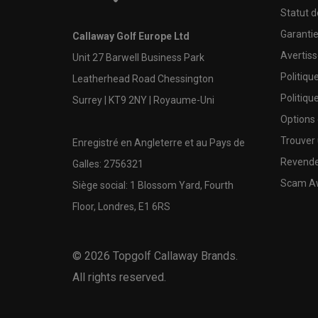
Statut 
Garanti
Callaway Golf Europe Ltd
Avertis
Unit 27 Barwell Business Park
Politiqu
Leatherhead Road Chessington
Politiqu
Surrey | KT9 2NY | Royaume-Uni
Options
Trouver 
Enregistré en Angleterre et au Pays de
Revende
Galles: 2756321
Scam A
Siège social: 1 Blossom Yard, Fourth
Floor, Londres, E1 6RS
©
2026
Topgolf Callaway Brands.
All rights reserved.