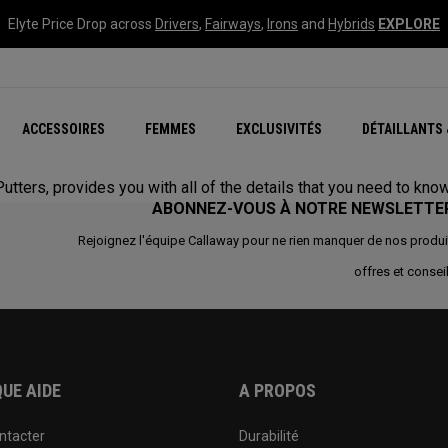
Elyte Price Drop across
Drivers
,
Fairways
,
Irons
and
Hybrids
EXPLORE
tées
ccessoires
Nouvelle série – Quan
Famille Chrome Soft
Chrome Tour : Majeur De
New - REVA Complete S
Online Selector Tools
ACCESSOIRES
FEMMES
EXCLUSIVITÉS
DÉTAILLANTS 
Exclusivités - Balles de 
Callaway Clubhouse Liv
utters, provides you with all of the details that you need to kn
ABONNEZ-VOUS À NOTRE NEWSLETTE
Rejoignez l'équipe Callaway pour ne rien manquer de nos produi
offres et conseil
UE AIDE
A PROPOS
ntacter
Durabilité