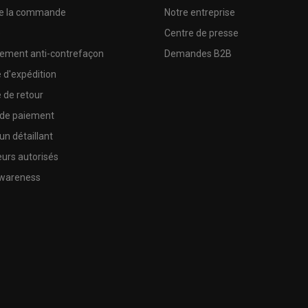
de la commande
Notre entreprise
e
Centre de presse
sement anti-contrefaçon
Demandes B2B
e d'expédition
e de retour
 de paiement
un détaillant
urs autorisés
wareness