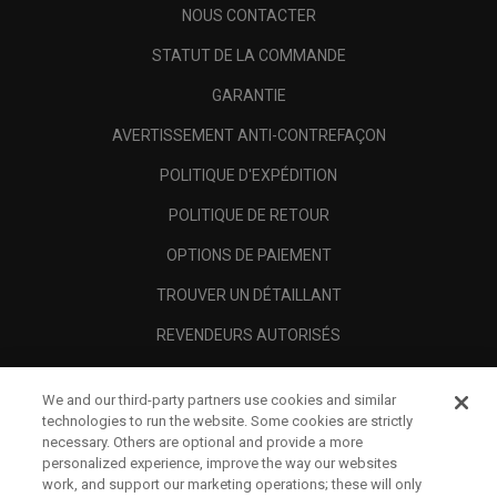
NOUS CONTACTER
STATUT DE LA COMMANDE
GARANTIE
AVERTISSEMENT ANTI-CONTREFAÇON
POLITIQUE D'EXPÉDITION
POLITIQUE DE RETOUR
OPTIONS DE PAIEMENT
TROUVER UN DÉTAILLANT
REVENDEURS AUTORISÉS
SCAM AWARENESS
We and our third-party partners use cookies and similar
A PROPOS
technologies to run the website. Some cookies are strictly
necessary. Others are optional and provide a more
MENTIONS LÉGALES
personalized experience, improve the way our websites
work, and support our marketing operations; these will only