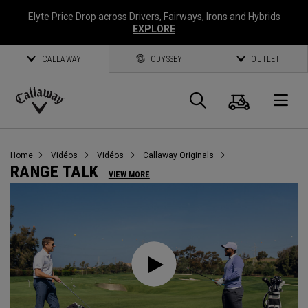
Elyte Price Drop across
Drivers
,
Fairways
,
Irons
and
Hybrids
EXPLORE
CALLAWAY
ODYSSEY
OUTLET
Panier
Recherch
O
Callaway
Golf
Home
Vidéos
Vidéos
Callaway Originals
RANGE TALK
VIEW MORE