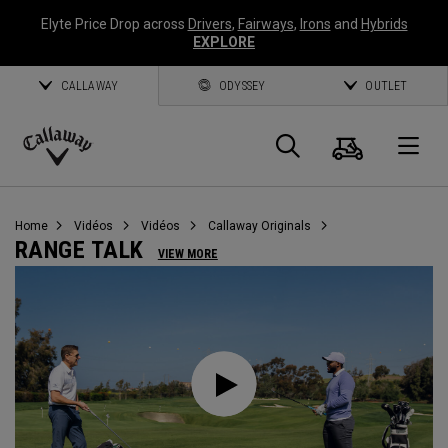
Elyte Price Drop across
Drivers
,
Fairways
,
Irons
and
Hybrids
EXPLORE
CALLAWAY
ODYSSEY
OUTLET
Panier
Recherch
O
Callaway
Golf
Home
Vidéos
Vidéos
Callaway Originals
RANGE TALK
VIEW MORE