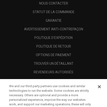
NOUS CONTACTER
STATUT DE LA COMMANDE
GARANTIE
AVERTISSEMENT ANTI-CONTREFAÇON
POLITIQUE D'EXPÉDITION
POLITIQUE DE RETOUR
OPTIONS DE PAIEMENT
TROUVER UN DÉTAILLANT
REVENDEURS AUTORISÉS
SCAM AWARENESS
We and our third-party partners use cookies and similar
A PROPOS
technologies to run the website. Some cookies are strictly
necessary. Others are optional and provide a more
MENTIONS LÉGALES
personalized experience, improve the way our websites
work, and support our marketing operations; these will only