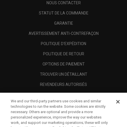
NOUS CONTACTER
STATUT DE LA COMMANDE
GARANTIE
AVERTISSEMENT ANTI-CONTREFAÇON
POLITIQUE D'EXPÉDITION
POLITIQUE DE RETOUR
OPTIONS DE PAIEMENT
TROUVER UN DÉTAILLANT
REVENDEURS AUTORISÉS
SCAM AWARENESS
We and our third-party partners use cookies and similar
A PROPOS
technologies to run the website. Some cookies are strictly
necessary. Others are optional and provide a more
MENTIONS LÉGALES
personalized experience, improve the way our websites
work, and support our marketing operations; these will only