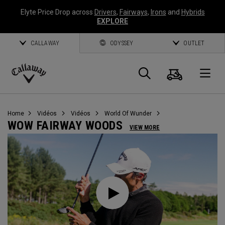
Elyte Price Drop across
Drivers
,
Fairways
,
Irons
and
Hybrids
EXPLORE
CALLAWAY
ODYSSEY
OUTLET
Panier
Recherch
O
Callaway
Golf
Home
Vidéos
Vidéos
World Of Wunder
WOW FAIRWAY WOODS
VIEW MORE