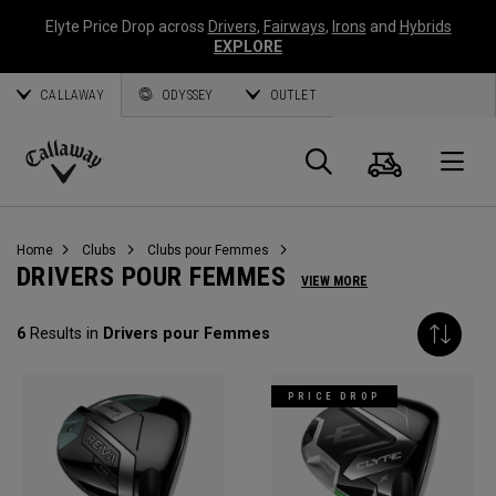
Elyte Price Drop across
Drivers
,
Fairways
,
Irons
and
Hybrids
EXPLORE
CALLAWAY
ODYSSEY
OUTLET
Panier
Recherch
O
Callaway
Golf
Home
Clubs
Clubs pour Femmes
DRIVERS POUR FEMMES
VIEW MORE
6
Results in
Drivers pour Femmes
PRICE DROP