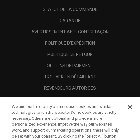
STATUT DE LA COMMANDE
GARANTIE
AVERTISSEMENT ANTI-CONTREFAÇON
POLITIQUE D'EXPÉDITION
POLITIQUE DE RETOUR
OPTIONS DE PAIEMENT
TROUVER UN DÉTAILLANT
REVENDEURS AUTORISÉS
SCAM AWARENESS
We and our third-party partners use cookies and similar
A PROPOS
technologies to run the website. Some cookies are strictly
necessary. Others are optional and provide a more
MENTIONS LÉGALES
personalized experience, improve the way our websites
work, and support our marketing operations; these will only
be set with your consent. By clicking the ‘Reject All' button