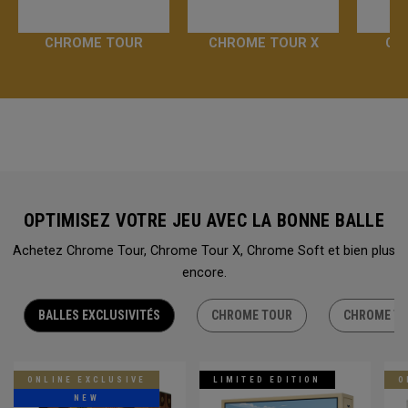
CHROME TOUR
CHROME TOUR X
CH
OPTIMISEZ VOTRE JEU AVEC LA BONNE BALLE
Achetez Chrome Tour, Chrome Tour X, Chrome Soft et bien plus
encore.
BALLES EXCLUSIVITÉS
CHROME TOUR
CHROME TO
ONLINE EXCLUSIVE
LIMITED EDITION
O
NEW