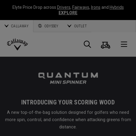
Elyte Price Drop across
Drivers
,
Fairways
,
Irons
and
Hybrids
EXPLORE
CALLAWAY
ODYSSEY
OUTLET
Panier
Recherch
O
Callaway
Golf
INTRODUCING YOUR SCORING WOOD
A new top-of-the-bag solution designed for golfers who need
more spin, control, and confidence when attacking greens from
distance.