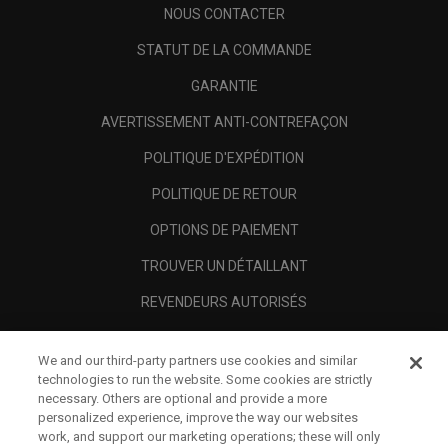
NOUS CONTACTER
STATUT DE LA COMMANDE
GARANTIE
AVERTISSEMENT ANTI-CONTREFAÇON
POLITIQUE D'EXPÉDITION
POLITIQUE DE RETOUR
OPTIONS DE PAIEMENT
TROUVER UN DÉTAILLANT
REVENDEURS AUTORISÉS
SCAM AWARENESS
We and our third-party partners use cookies and similar
A PROPOS
technologies to run the website. Some cookies are strictly
necessary. Others are optional and provide a more
MENTIONS LÉGALES
personalized experience, improve the way our websites
work, and support our marketing operations; these will only