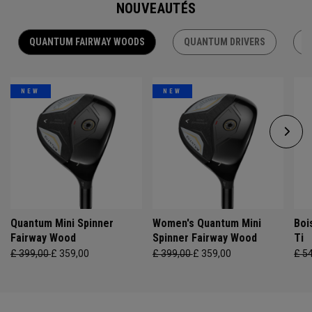
NOUVEAUTÉS
QUANTUM FAIRWAY WOODS
QUANTUM DRIVERS
Q
NEW
NEW
Quantum Mini Spinner
Women's Quantum Mini
Boi
Fairway Wood
Spinner Fairway Wood
Ti
£ 399,00
£ 359,00
£ 399,00
£ 359,00
£ 5