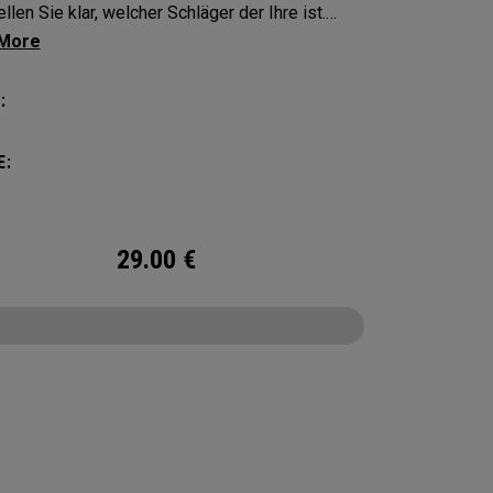
llen Sie klar, welcher Schläger der Ihre ist.
en Sie Ihre Ausrüstung mit diesen markanten
nglebigen Schlägerhauben.
:
E:
29.00
€
CONFIGURE