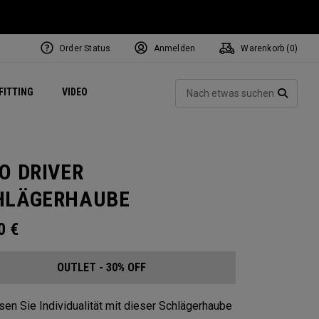
Order Status
Anmelden
Warenkorb (
0
)
ets
Exclusive Mavrik Complete Sets
Exklusiv - Golfbälle
NEW Headwear
Women's Golf Balls
Regional Performance Centers
Such
FITTING
VIDEO
e
Exklusiv - Zubehör
Pass It On
SUCH
O DRIVER
HLÄGERHAUBE
00
€
OUTLET - 30% OFF
en Sie Individualität mit dieser Schlägerhaube