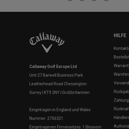
HILFE
Kontakti
Bestells
Warranty
Callaway Golf Europe Ltd
Warnhin
Unit 27 Barwell Business Park
Versand
Leatherhead Road Chessington
Rückgabe
Surrey | KT9 2NY | Großbritannien
Zahlung
Rücknah
Eingetragen in England und Wales
Händler
Nummer: 2756321
Authoris
Eingetragenen Firmensitzes: 1 Blossom