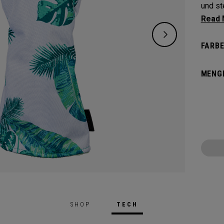
und ste
Schütz
und la
FARBE
MENG
SHOP
TECH