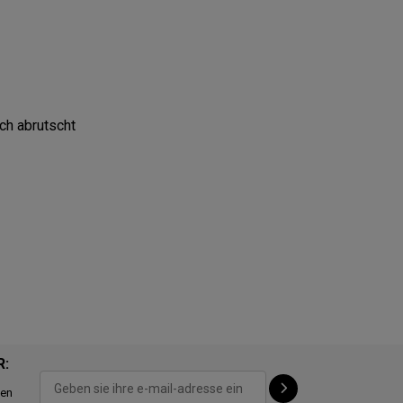
ch abrutscht
R:
ten