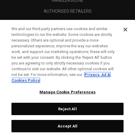
HÄNDLERSUCHE
AUTHORISED RETAILERS
SCAM AWARENESS
We and our third-party partners use cookies and similar
UNTERNEHMENSPROFIL
technologies to run the website. Some cookies are strictly
necessary. Others are optional and provide a more
RECHTLICHES-
personalized experience, improve the way our websites
work, and support our marketing operations; these will only
be set with your consent. By clicking the ‘Reject All' button
you are agreeing to only strictly necessary cookies if you
continue to visit our website. All other optional cookies will
not be set. For more information, see our
Privacy, Ad &
Cookies Policy
Manage Cookie Preferences
Reject All
©
2026
Topgolf Callaway Brands.
Accept All
Tech
CONFIGURE
All rights reserved.