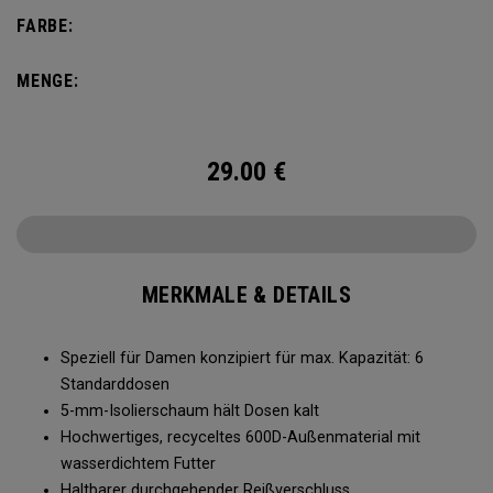
reguläre Dosen, aber die Haltbarkeit und die kräftigen
FARBE:
Farben sind das Besondere. Egal, was ansteht, Sie können
sich Saison für Saison darauf verlassen.
MENGE:
29.00
€
MERKMALE & DETAILS
Speziell für Damen konzipiert für max. Kapazität: 6
Standarddosen
5-mm-Isolierschaum hält Dosen kalt
Hochwertiges, recyceltes 600D-Außenmaterial mit
wasserdichtem Futter
Haltbarer durchgehender Reißverschluss