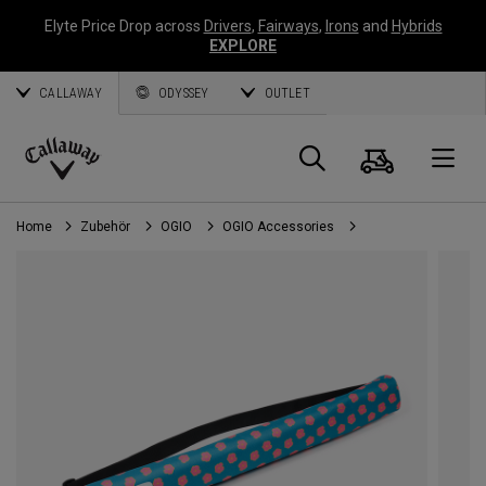
Elyte Price Drop across
Drivers
,
Fairways
,
Irons
and
Hybrids
EXPLORE
CALLAWAY
ODYSSEY
OUTLET
Warenk
Suche
O
Callaway
Golf
Home
Zubehör
OGIO
OGIO Accessories