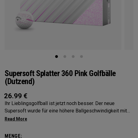
Supersoft Splatter 360 Pink Golfbälle
(Dutzend)
26.99
€
Ihr Lieblingsgolfball ist jetzt noch besser. Der neue
Supersoft wurde für eine höhere Ballgeschwindigkeit mit
außergewöhnlich weichem Gefühl, Kontrolle und Spin vom
Abschlag bis zum Grün entwickelt. Wir haben das Cover,
den Kern und die Konstruktion verbessert, um den besten
MENGE: