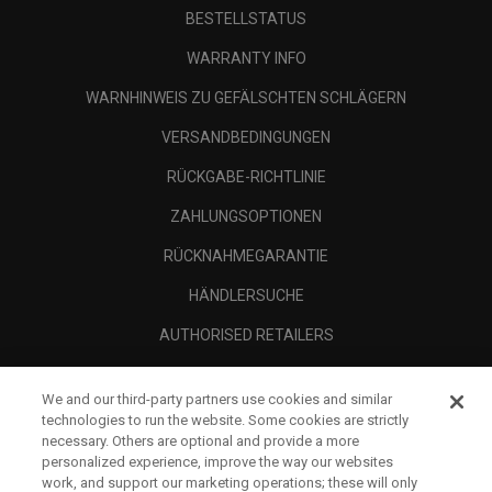
BESTELLSTATUS
WARRANTY INFO
WARNHINWEIS ZU GEFÄLSCHTEN SCHLÄGERN
VERSANDBEDINGUNGEN
RÜCKGABE-RICHTLINIE
ZAHLUNGSOPTIONEN
RÜCKNAHMEGARANTIE
HÄNDLERSUCHE
AUTHORISED RETAILERS
SCAM AWARENESS
We and our third-party partners use cookies and similar
UNTERNEHMENSPROFIL
technologies to run the website. Some cookies are strictly
necessary. Others are optional and provide a more
RECHTLICHES-
personalized experience, improve the way our websites
work, and support our marketing operations; these will only