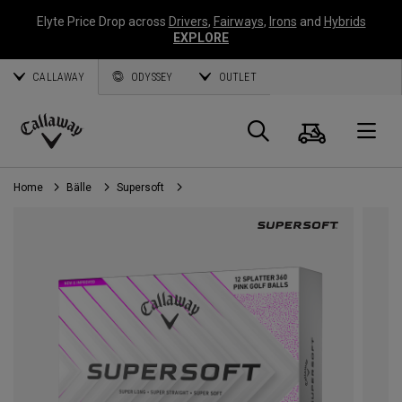
Elyte Price Drop across
Drivers
,
Fairways
,
Irons
and
Hybrids
EXPLORE
CALLAWAY
ODYSSEY
OUTLET
Warenk
Suche
O
Callaway
Golf
Home
Bälle
Supersoft