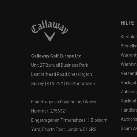
HILFE
Kontakti
Bestells
Warranty
Callaway Golf Europe Ltd
Warnhin
Unit 27 Barwell Business Park
Versand
Leatherhead Road Chessington
Rückgabe
Surrey | KT9 2NY | Großbritannien
Zahlung
Rücknah
Eingetragen in England und Wales
Händler
Nummer: 2756321
Authoris
Eingetragenen Firmensitzes: 1 Blossom
Scam A
Yard, Fourth Floor, London, E1 6RS