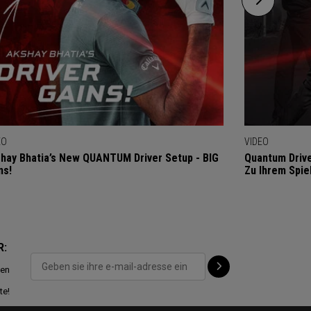
EO
VIDEO
hay Bhatia’s New QUANTUM Driver Setup - BIG
Quantum Drive
ns!
Zu Ihrem Spie
R:
ten
te!