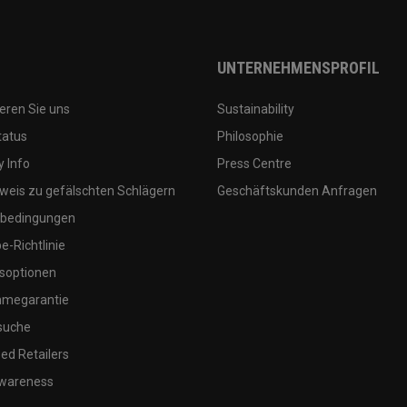
UNTERNEHMENSPROFIL
eren Sie uns
Sustainability
tatus
Philosophie
 Info
Press Centre
weis zu gefälschten Schlägern
Geschäftskunden Anfragen
bedingungen
-Richtlinie
soptionen
megarantie
suche
ed Retailers
wareness