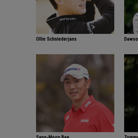
Ollie Schniederjans
Dawso
Sang-Moon Bae
Tommy