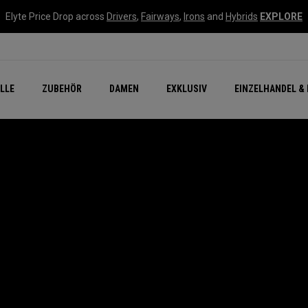
Elyte Price Drop across
Drivers
,
Fairways
,
Irons
and
Hybrids
EXPLORE
flage
n Zubehör
Neu – Quantum
Neu Chrome Tour
NEW Golf Bags
New - REVA Complete S
Online Selector Tools
LLE
ZUBEHÖR
DAMEN
EXKLUSIV
EINZELHANDEL & 
Exklusiv - Golfbälle
Callaway Clubhouse Liv