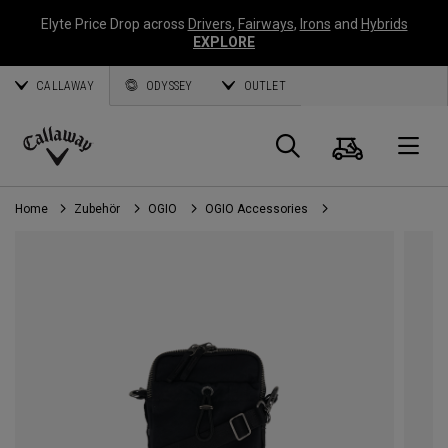
Elyte Price Drop across
Drivers
,
Fairways
,
Irons
and
Hybrids
EXPLORE
CALLAWAY
ODYSSEY
OUTLET
Warenk
Suche
O
Callaway
Golf
Home
Zubehör
OGIO
OGIO Accessories