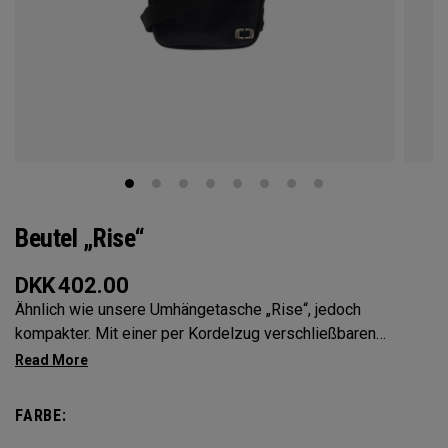
Beutel „Rise“
DKK
402.00
Ähnlich wie unsere Umhängetasche „Rise“, jedoch
kompakter. Mit einer per Kordelzug verschließbaren
Vordertasche für alles Notwendige und mehreren Fächern
zum Organisieren aller wichtigen Dinge ist dieser kleine
Beutel das perfekte, leichte Accessoire für jeden Tag,
FARBE:
wohin er Sie führt.