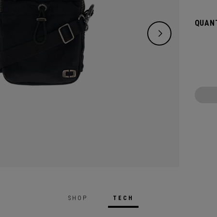
vos ob
légère
QUANT
SHOP
TECH