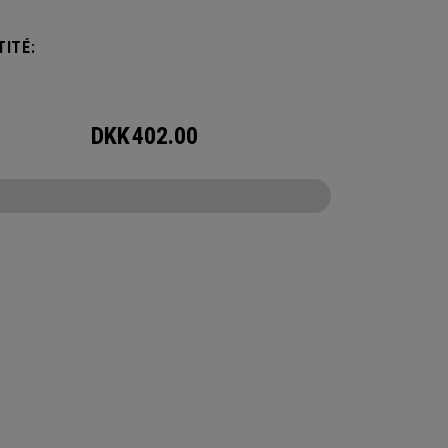
jets essentiels, cette petite pochette est
 et parfaite pour toutes vos aventures.
ITÉ:
DKK
402.00
CONFIGURE