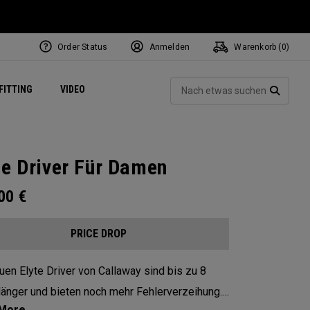
Order Status
Anmelden
Warenkorb (
0
)
ets
Exclusive Mavrik Complete Sets
Exklusiv - Golfbälle
NEW Headwear
Women's Golf Balls
Regional Performance Centers
Such
FITTING
VIDEO
e
Exklusiv - Zubehör
Pass It On
SUCH
te Driver Für Damen
.00
€
PRICE DROP
uen Elyte Driver von Callaway sind bis zu 8
länger und bieten noch mehr Fehlerverzeihung.*