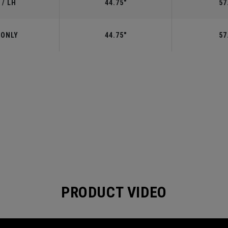
 / LH
44.75"
57
 ONLY
44.75"
57
PRODUCT VIDEO