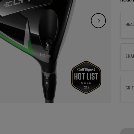
Die ve
Geschw
Schlag
HEA
Geschw
revolu
Massen
SHA
*Claim
vs. Ca
averag
GRIF