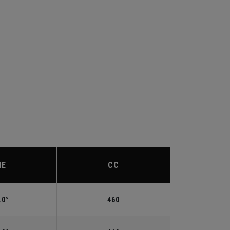
IE
CC
.0°
460