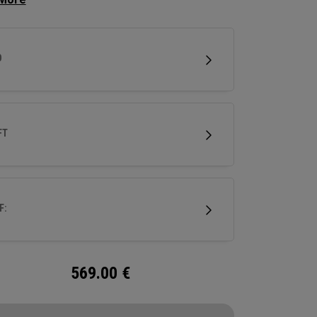
rfeinerte Formgebung erhöht die
indigkeit, während die neue Ai 10x
fläche entwickelt wurde, um Spin und
D
indigkeit zu optimieren. Zudem definiert die
tionäre thermogeschmiedete Carbon-Krone die
eigenschaften in einem Drivern neu.
FT
 based on consumer testing of Callaway Elyte
llaway Paradym Ai Smoke Max drivers, with
e gain of 1.8 yards
F:
569.00
€