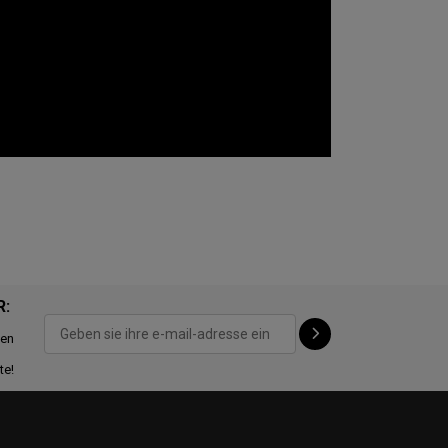
R:
ten
te!