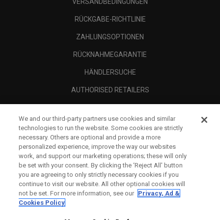
VERSANDBEDINGUNGEN
RÜCKGABE-RICHTLINIE
ZAHLUNGSOPTIONEN
RÜCKNAHMEGARANTIE
HÄNDLERSUCHE
AUTHORISED RETAILERS
SCAM AWARENESS
We and our third-party partners use cookies and similar
UNTERNEHMENSPROFIL
technologies to run the website. Some cookies are strictly
necessary. Others are optional and provide a more
RECHTLICHES-
personalized experience, improve the way our websites
work, and support our marketing operations; these will only
be set with your consent. By clicking the ‘Reject All' button
you are agreeing to only strictly necessary cookies if you
continue to visit our website. All other optional cookies will
not be set. For more information, see our
Privacy, Ad &
Cookies Policy