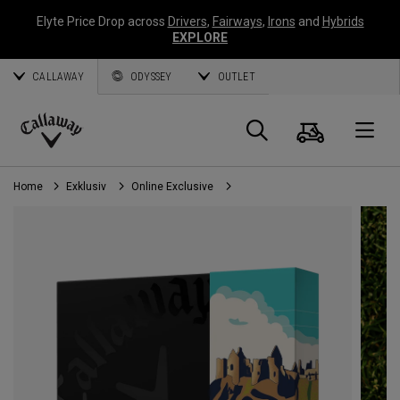
Elyte Price Drop across
Drivers
,
Fairways
,
Irons
and
Hybrids
EXPLORE
CALLAWAY
ODYSSEY
OUTLET
Warenk
Suche
O
Callaway
Golf
Home
Exklusiv
Online Exclusive