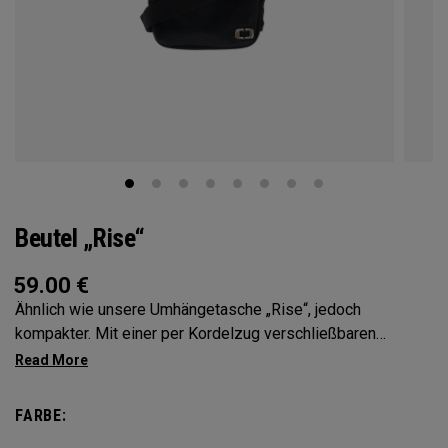
Beutel „Rise“
59.00
€
Ähnlich wie unsere Umhängetasche „Rise“, jedoch
kompakter. Mit einer per Kordelzug verschließbaren
Vordertasche für alles Notwendige und mehreren Fächern
zum Organisieren aller wichtigen Dinge ist dieser kleine
Beutel das perfekte, leichte Accessoire für jeden Tag,
FARBE:
wohin er Sie führt.