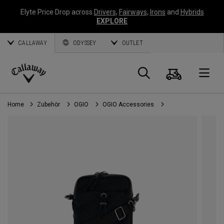
Elyte Price Drop across
Drivers
,
Fairways
,
Irons
and
Hybrids
EXPLORE
CALLAWAY
ODYSSEY
OUTLET
Warenk
Suche
O
Callaway
Golf
Home
Zubehör
OGIO
OGIO Accessories