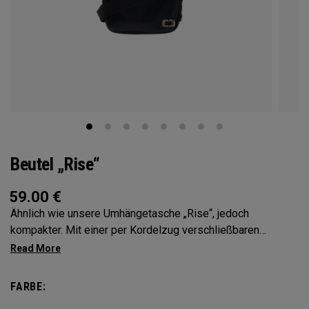
Beutel „Rise“
59.00
€
Ähnlich wie unsere Umhängetasche „Rise“, jedoch
kompakter. Mit einer per Kordelzug verschließbaren
Vordertasche für alles Notwendige und mehreren Fächern
zum Organisieren aller wichtigen Dinge ist dieser kleine
Beutel das perfekte, leichte Accessoire für jeden Tag,
FARBE:
wohin er Sie führt.