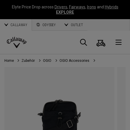
Elyte Price Drop across
Drivers
,
Fairways
,
Irons
and
Hybrids
EXPLORE
CALLAWAY
ODYSSEY
OUTLET
Warenk
Suche
O
Callaway
Golf
Home
Zubehör
OGIO
OGIO Accessories