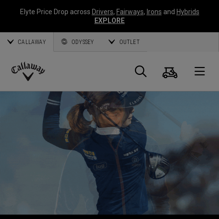
Elyte Price Drop across
Drivers
,
Fairways
,
Irons
and
Hybrids
EXPLORE
CALLAWAY
ODYSSEY
OUTLET
Warenk
Suche
O
Callaway
Golf