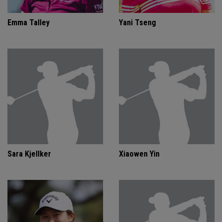
Emma Talley
Yani Tseng
Sara Kjellker
Xiaowen Yin