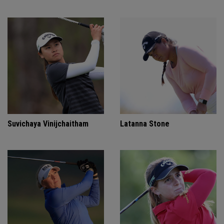
Suvichaya Vinijchaitham
Latanna Stone