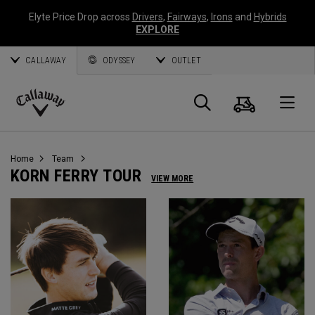
Elyte Price Drop across
Drivers
,
Fairways
,
Irons
and
Hybrids
EXPLORE
CALLAWAY
ODYSSEY
OUTLET
Warenk
Suche
O
Callaway
Golf
Home
Team
KORN FERRY TOUR
VIEW MORE