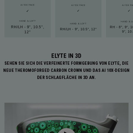
AI10X FACE
AI10X FACE
AI10X F
✓
✓
✓
HAND & LOFT
HAND & L
HAND & LOFT
RH/LH - 9°, 10.5°,
RH - 8°, 9°, 1
RH/LH - 9°, 10.5°, 12°
9°, 10
12°
ELYTE IN 3D
SEHEN SIE SICH DIE VERFEINERTE FORMGEBUNG VON ELYTE, DIE
NEUE THEROMOFORGED CARBON CROWN UND DAS AI 10X-DESIGN
DER SCHLAGFLÄCHE IN 3D AN.