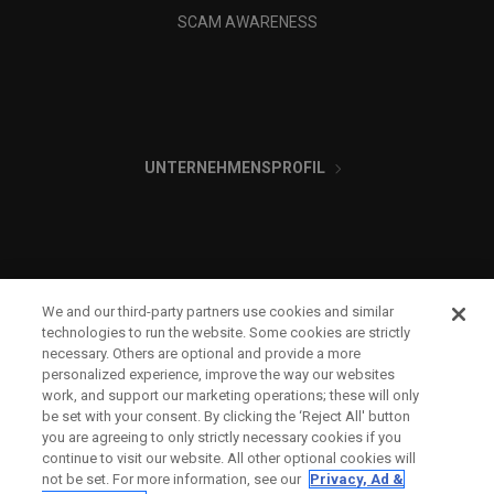
SCAM AWARENESS
UNTERNEHMENSPROFIL
We and our third-party partners use cookies and similar
RECHTLICHES-
technologies to run the website. Some cookies are strictly
necessary. Others are optional and provide a more
personalized experience, improve the way our websites
work, and support our marketing operations; these will only
be set with your consent. By clicking the ‘Reject All' button
you are agreeing to only strictly necessary cookies if you
continue to visit our website. All other optional cookies will
not be set. For more information, see our
Privacy, Ad &