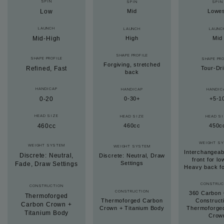
SPIN
SPIN
SPIN
Low
Mid
Lowe
LAUNCH
LAUNCH
LAUNC
Mid-High
High
Mid
SHAPE PROFILE
SHAPE PROFILE
SHAPE PRO
Forgiving, stretched
Refined, Fast
Tour-Dr
back
HANDICAP
HANDICAP
HANDIC
0-20
0-30+
+5-1
HEAD SIZE
HEAD SIZE
HEAD S
460cc
460cc
450c
WEIGHT S
WEIGHT SYSTEM
WEIGHT SYSTEM
Interchangeab
Discrete: Neutral,
Discrete: Neutral, Draw
front for lo
Settings
Fade, Draw Settings
Heavy back for
CONSTRUC
CONSTRUCTION
CONSTRUCTION
360 Carbon 
Thermoforged
Thermoforged Carbon
Construct
Carbon Crown +
Crown + Titanium Body
Thermoforge
Titanium Body
Crow