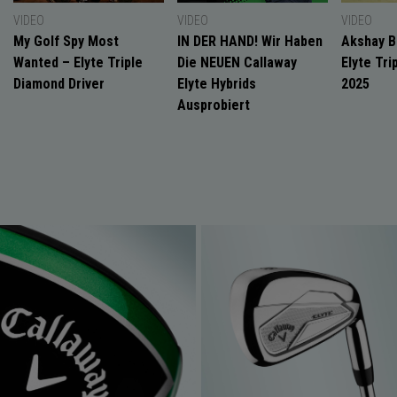
VIDEO
VIDEO
VIDEO
My Golf Spy Most
IN DER HAND! Wir Haben
Akshay B
Wanted – Elyte Triple
Die NEUEN Callaway
Elyte Tri
Diamond Driver
Elyte Hybrids
2025
Ausprobiert