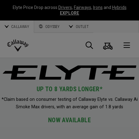
Elyte Price Drop across
Drivers
,
Fairways
,
Irons
and
Hybrids
EXPLORE
CALLAWAY
ODYSSEY
OUTLET
Warenk
Suche
O
Callaway
Golf
UP TO 8 YARDS LONGER*
*Claim based on consumer testing of Callaway Elyte vs. Callaway Ai
Smoke Max drivers, with an average gain of 1.8 yards
NOW AVAILABLE