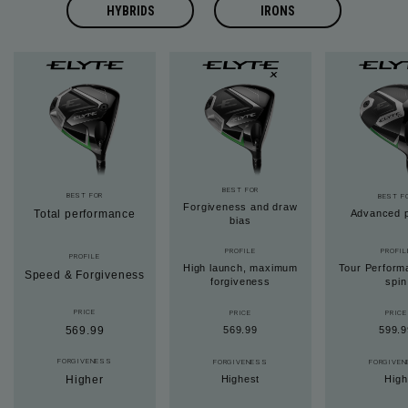
HYBRIDS
IRONS
BEST FOR
BEST FOR
BEST F
Forgiveness and draw
Total performance
Advanced p
bias
PROFILE
PROFIL
PROFILE
High launch, maximum
Tour Perform
Speed & Forgiveness
forgiveness
spin
PRICE
PRICE
PRICE
569.99
569.99
599.9
FORGIVENESS
FORGIVENESS
FORGIVE
Higher
Highest
High