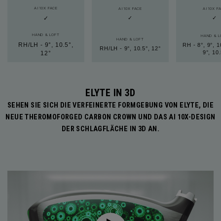
AI10X FACE
AI10X FACE
AI10X F
✓
✓
✓
HAND & LOFT
HAND & L
HAND & LOFT
RH/LH - 9°, 10.5°,
RH - 8°, 9°, 1
RH/LH - 9°, 10.5°, 12°
9°, 10
12°
ELYTE IN 3D
SEHEN SIE SICH DIE VERFEINERTE FORMGEBUNG VON ELYTE, DIE
NEUE THEROMOFORGED CARBON CROWN UND DAS AI 10X-DESIGN
DER SCHLAGFLÄCHE IN 3D AN.