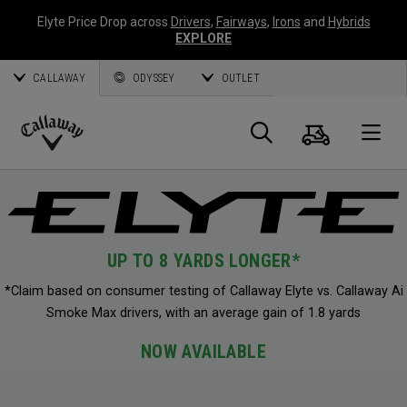
Elyte Price Drop across
Drivers
,
Fairways
,
Irons
and
Hybrids
EXPLORE
CALLAWAY
ODYSSEY
OUTLET
Warenk
Suche
O
Callaway
Golf
UP TO 8 YARDS LONGER*
*Claim based on consumer testing of Callaway Elyte vs. Callaway Ai
Smoke Max drivers, with an average gain of 1.8 yards
NOW AVAILABLE