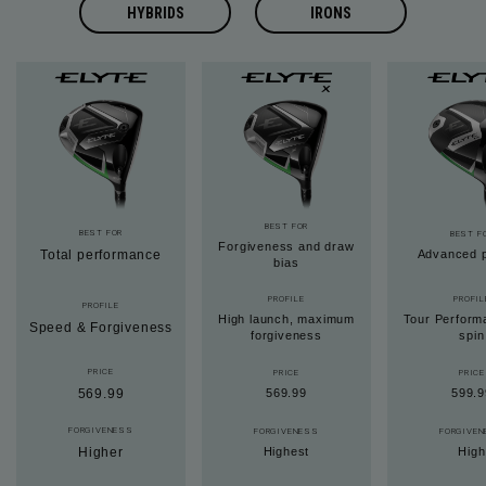
HYBRIDS
IRONS
BEST FOR
BEST FOR
BEST F
Forgiveness and draw
Total performance
Advanced p
bias
PROFILE
PROFIL
PROFILE
High launch, maximum
Tour Perform
Speed & Forgiveness
forgiveness
spin
PRICE
PRICE
PRICE
569.99
569.99
599.9
FORGIVENESS
FORGIVENESS
FORGIVE
Higher
Highest
High