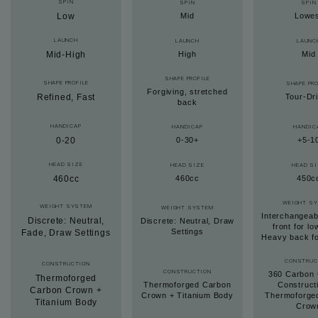
SPIN
SPIN
SPIN
Low
Mid
Lowe
LAUNCH
LAUNCH
LAUNC
Mid-High
High
Mid
SHAPE PROFILE
SHAPE PROFILE
SHAPE PRO
Forgiving, stretched
Refined, Fast
Tour-Dr
back
HANDICAP
HANDICAP
HANDIC
0-20
0-30+
+5-1
HEAD SIZE
HEAD SIZE
HEAD S
460cc
460cc
450c
WEIGHT S
WEIGHT SYSTEM
WEIGHT SYSTEM
Interchangeab
Discrete: Neutral,
Discrete: Neutral, Draw
front for lo
Settings
Fade, Draw Settings
Heavy back for
CONSTRUC
CONSTRUCTION
CONSTRUCTION
360 Carbon 
Thermoforged
Thermoforged Carbon
Construct
Carbon Crown +
Crown + Titanium Body
Thermoforge
Titanium Body
Crow