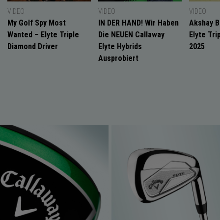
VIDEO
VIDEO
VIDEO
My Golf Spy Most
IN DER HAND! Wir Haben
Akshay B
Wanted – Elyte Triple
Die NEUEN Callaway
Elyte Tri
Diamond Driver
Elyte Hybrids
2025
Ausprobiert