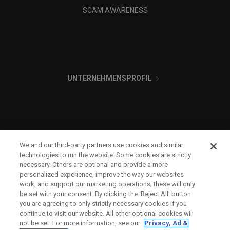
SCAM AWARENESS
UNTERNEHMENSPROFIL
We and our third-party partners use cookies and similar
RECHTLICHES-
technologies to run the website. Some cookies are strictly
necessary. Others are optional and provide a more
personalized experience, improve the way our websites
work, and support our marketing operations; these will only
be set with your consent. By clicking the ‘Reject All' button
you are agreeing to only strictly necessary cookies if you
continue to visit our website. All other optional cookies will
not be set. For more information, see our
Privacy, Ad &