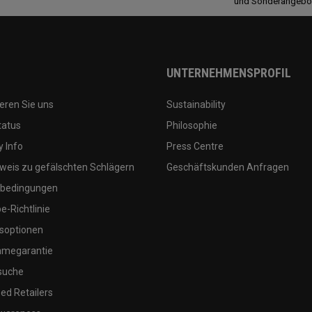
und Sonderangebo
UNTERNEHMENSPROFIL
eren Sie uns
Sustainability
tatus
Philosophie
 Info
Press Centre
weis zu gefälschten Schlägern
Geschäftskunden Anfragen
bedingungen
-Richtlinie
soptionen
megarantie
suche
ed Retailers