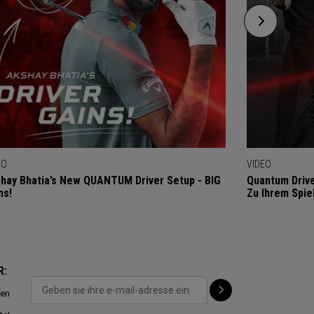
EO
VIDEO
hay Bhatia’s New QUANTUM Driver Setup - BIG
Quantum Drive
ns!
Zu Ihrem Spie
R:
ten