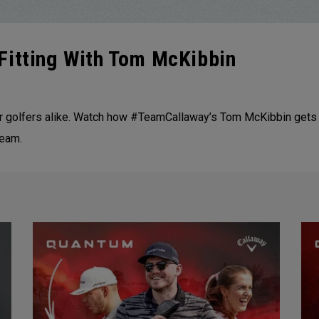
Fitting With Tom McKibbin
eur golfers alike. Watch how #TeamCallaway’s Tom McKibbin gets 
Team.