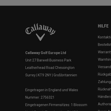
HILFE
Kontakti
Bestells
Warranty
Callaway Golf Europe Ltd
Warnhin
Unit 27 Barwell Business Park
Versand
Leatherhead Road Chessington
Rückgabe
Surrey | KT9 2NY | Großbritannien
Zahlung
Rücknah
Eingetragen in England und Wales
Händler
Nummer: 2756321
Authoris
Eingetragenen Firmensitzes: 1 Blossom