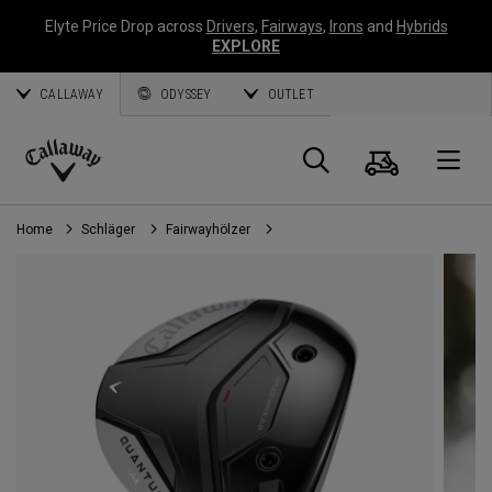
Elyte Price Drop across
Drivers
,
Fairways
,
Irons
and
Hybrids
EXPLORE
CALLAWAY
ODYSSEY
OUTLET
Warenk
Suche
O
Callaway
Golf
Home
Schläger
Fairwayhölzer