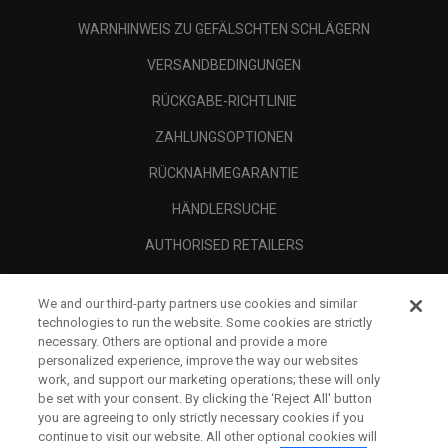
WARNHINWEIS ZU GEFÄLSCHTEN SCHLÄGERN
VERSANDBEDINGUNGEN
RÜCKGABE-RICHTLINIE
ZAHLUNGSOPTIONEN
RÜCKNAHMEGARANTIE
HÄNDLERSUCHE
AUTHORISED RETAILERS
SCAM AWARENESS
We and our third-party partners use cookies and similar
UNTERNEHMENSPROFIL
technologies to run the website. Some cookies are strictly
necessary. Others are optional and provide a more
RECHTLICHES-
personalized experience, improve the way our websites
work, and support our marketing operations; these will only
be set with your consent. By clicking the ‘Reject All' button
you are agreeing to only strictly necessary cookies if you
continue to visit our website. All other optional cookies will