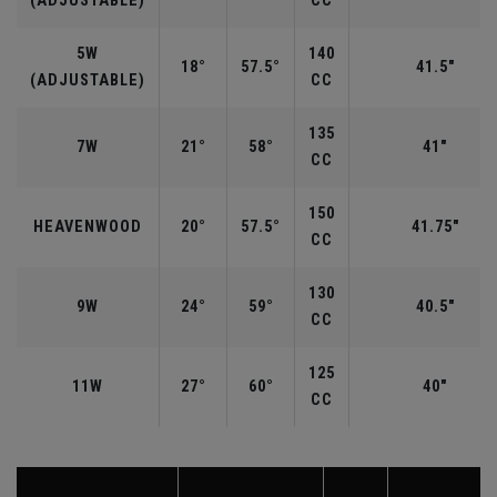
(ADJUSTABLE)
CC
5W
140
18°
57.5°
41.5"
(ADJUSTABLE)
CC
135
7W
21°
58°
41"
CC
150
HEAVENWOOD
20°
57.5°
41.75"
CC
130
9W
24°
59°
40.5"
CC
125
11W
27°
60°
40"
CC