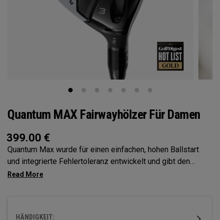
Quantum MAX Fairwayhölzer Für Damen
399.00
€
Quantum Max wurde für einen einfachen, hohen Ballstart
und integrierte Fehlertoleranz entwickelt und gibt den
Spielern so mehr Selbstvertrauen bei jedem Schlag. Sein
flaches Schlagflächendesign verbessert die Konstanz, und
seine Vielseitigkeit macht ihn zur idealen Wahl für eine
große Bandbreite von Golfern.
HÄNDIGKEIT: