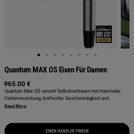
Quantum MAX OS Eisen Für Damen
965.00
€
Quantum Max OS vereint Selbstvertrauen mit maximaler
Fehlerverzeihung, kraftvoller Geschwindigkeit und
konstanter Weite – alles in einer übergroßen Form, die
Golfern helfen soll, den Ball solider über die gesamte
Schlagfläche zu treffen.
EINEN HÄNDLER FINDEN