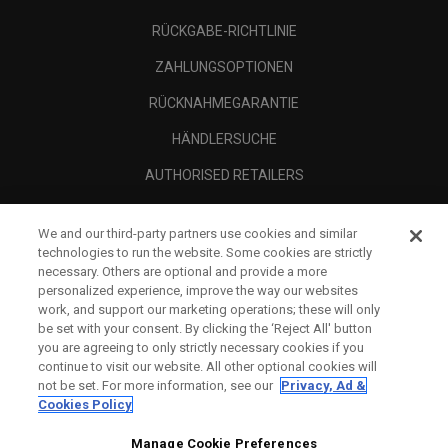
RÜCKGABE-RICHTLINIE
ZAHLUNGSOPTIONEN
RÜCKNAHMEGARANTIE
HÄNDLERSUCHE
AUTHORISED RETAILERS
SCAM AWARENESS
We and our third-party partners use cookies and similar
UNTERNEHMENSPROFIL
technologies to run the website. Some cookies are strictly
necessary. Others are optional and provide a more
RECHTLICHES-
personalized experience, improve the way our websites
work, and support our marketing operations; these will only
be set with your consent. By clicking the ‘Reject All' button
you are agreeing to only strictly necessary cookies if you
continue to visit our website. All other optional cookies will
not be set. For more information, see our
Privacy, Ad &
Cookies Policy
Manage Cookie Preferences