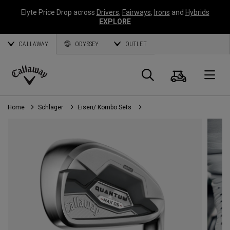
Elyte Price Drop across
Drivers
,
Fairways
,
Irons
and
Hybrids
EXPLORE
CALLAWAY
ODYSSEY
OUTLET
Warenk
Suche
O
Callaway
Golf
Home
Schläger
Eisen/ Kombo Sets