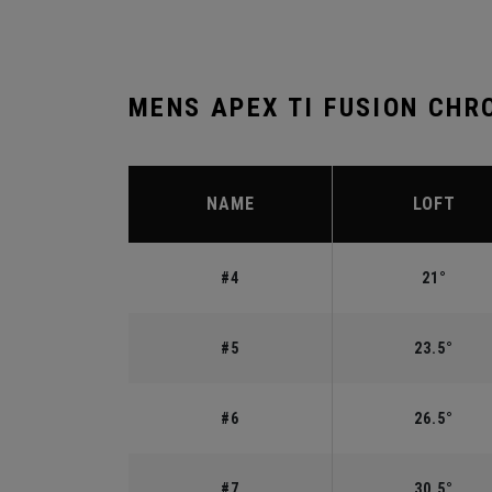
MENS APEX TI FUSION CHR
NAME
LOFT
#4
21°
#5
23.5°
#6
26.5°
#7
30.5°