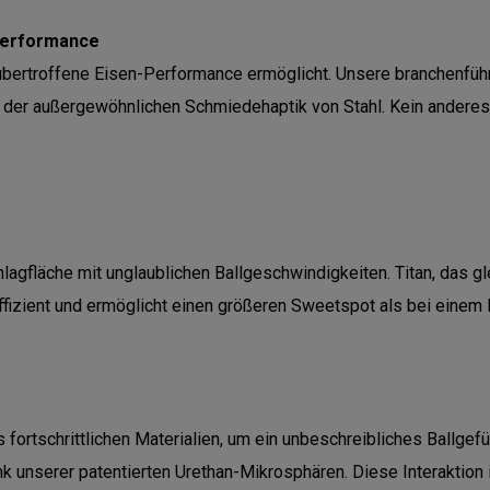
Performance
 unübertroffene Eisen-Performance ermöglicht. Unsere branchenfü
t der außergewöhnlichen Schmiedehaptik von Stahl. Kein anderes
lagfläche mit unglaublichen Ballgeschwindigkeiten. Titan, das gle
ffizient und ermöglicht einen größeren Sweetspot als bei einem 
ortschrittlichen Materialien, um ein unbeschreibliches Ballgefüh
nk unserer patentierten Urethan-Mikrosphären. Diese Interaktio