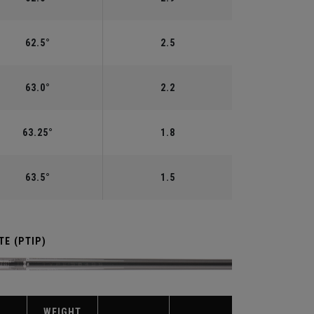
62.5°
2.5
63.0°
2.2
63.25°
1.8
63.5°
1.5
E (PTIP)
WEIGHT