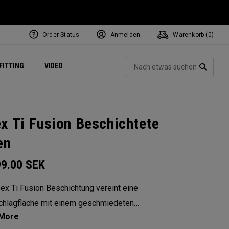
Order Status
Anmelden
Warenkorb (
0
)
ets
Exclusive Mavrik Complete Sets
Exklusiv - Golfbälle
NEW Headwear
Women's Golf Balls
Regional Performance Centers
Such
FITTING
VIDEO
e
Exklusiv - Zubehör
Pass It On
SUCH
x Ti Fusion Beschichtete
en
99.00
SEK
ex Ti Fusion Beschichtung vereint eine
chlagfläche mit einem geschmiedeten
örper und einer hochwertigen verchromten