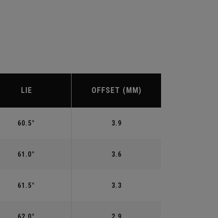
LIE
OFFSET (MM)
60.5°
3.9
61.0°
3.6
61.5°
3.3
62.0°
2.9