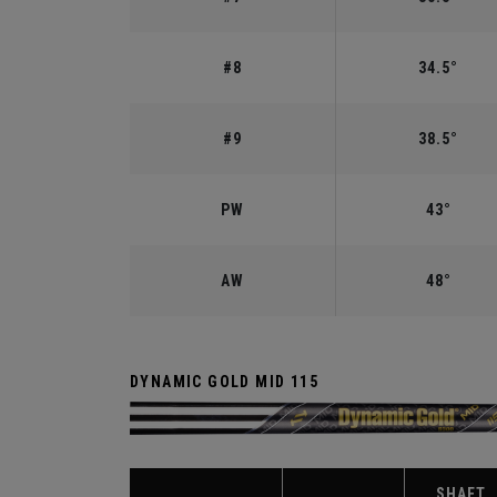
#8
34.5°
#9
38.5°
PW
43°
AW
48°
DYNAMIC GOLD MID 115
SHAFT