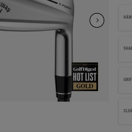
Oberfl
Präzis
HÄND
bietet.
SHA
GRIF
CLU