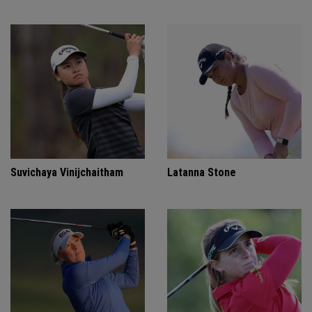
Suvichaya Vinijchaitham
Latanna Stone