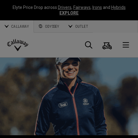
Elyte Price Drop across
Drivers
,
Fairways
,
Irons
and
Hybrids
EXPLORE
CALLAWAY
ODYSSEY
OUTLET
Warenk
Suche
O
Callaway
Golf