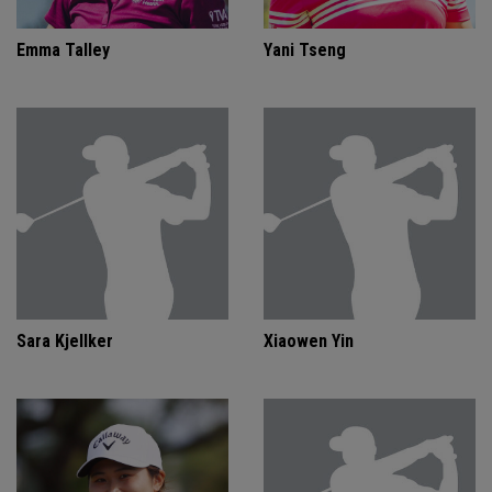
Emma Talley
Yani Tseng
Sara Kjellker
Xiaowen Yin