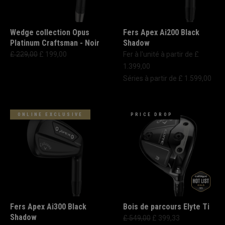
Wedge collection Opus
Fers Apex Ai200 Black
Platinum Craftsman - Noir
Shadow
£ 229,00
£ 199,00
Fer à l'unité à partir de £
1.399,00
Séries à partir de £ 1.599,00
ONLINE EXCLUSIVE
PRICE DROP
Fers Apex Ai300 Black
Bois de parcours Elyte Ti
Shadow
£ 549,00
£ 399,33