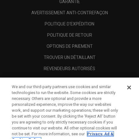
GARANTIE
AVERTISSEMENT ANTI-CONTREFAÇON
POLITIQUE D'EXPÉDITION
POLITIQUE DE RETOUR
OPTIONS DE PAIEMENT
TROUVER UN DÉTAILLANT
REVENDEURS AUTORISÉS
SCAM AWARENESS
We and our third-party partners use cookies and similar
A PROPOS
technologies to run the website. Some cookies are strictly
necessary. Others are optional and provide a more
MENTIONS LÉGALES
personalized experience, improve the way our websites
work, and support our marketing operations; these will only
be set with your consent. By clicking the ‘Reject All' button
you are agreeing to only strictly necessary cookies if you
continue to visit our website. All other optional cookies will
not be set. For more information, see our
Privacy, Ad &