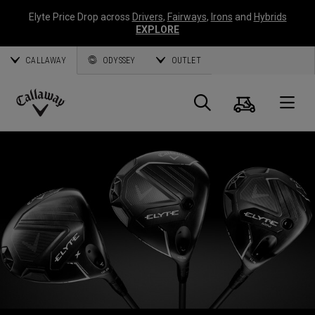
Elyte Price Drop across
Drivers
,
Fairways
,
Irons
and
Hybrids
EXPLORE
CALLAWAY
ODYSSEY
OUTLET
Panier
Recherch
O
Callaway
Golf