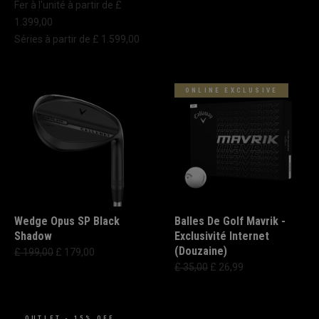
Fer à l'unité à partir de £
1.399,00
Séries à partir de £ 1.599,00
ONLINE EXCLUSIVE
Wedge Opus SP Black
Balles De Golf Mavrik -
Shadow
Exclusivité Internet
(Douzaine)
£ 199,00
£ 179,00
£ 35,00
£ 26,99
OUTLET - 15% OFF