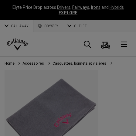
Elyte Price Drop across
Drivers
,
Fairways
,
Irons
and
Hybrids
EXPLORE
CALLAWAY
ODYSSEY
OUTLET
Panier
Recherch
O
Callaway
Golf
Home
Accessoires
Casquettes, bonnets et visières