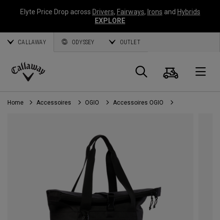
Elyte Price Drop across
Drivers
,
Fairways
,
Irons
and
Hybrids
EXPLORE
CALLAWAY
ODYSSEY
OUTLET
Panier
Recherch
O
Callaway
Golf
Home
Accessoires
OGIO
Accessoires OGIO