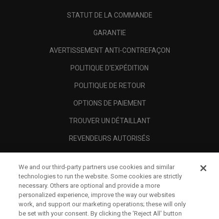
STATUT DE LA COMMANDE
GARANTIE
AVERTISSEMENT ANTI-CONTREFAÇON
POLITIQUE D'EXPÉDITION
POLITIQUE DE RETOUR
OPTIONS DE PAIEMENT
TROUVER UN DÉTAILLANT
REVENDEURS AUTORISÉS
SCAM AWARENESS
We and our third-party partners use cookies and similar
A PROPOS
technologies to run the website. Some cookies are strictly
necessary. Others are optional and provide a more
MENTIONS LÉGALES
personalized experience, improve the way our websites
work, and support our marketing operations; these will only
be set with your consent. By clicking the ‘Reject All' button