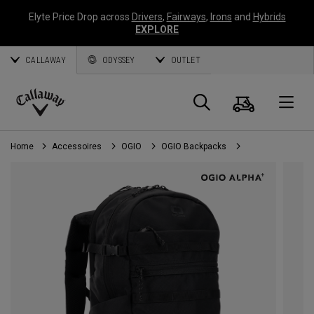
Elyte Price Drop across
Drivers
,
Fairways
,
Irons
and
Hybrids
EXPLORE
CALLAWAY
ODYSSEY
OUTLET
Panier
Recherch
O
Callaway
Golf
Home
Accessoires
OGIO
OGIO Backpacks