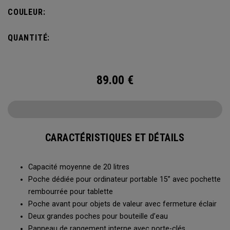
ne pas vous alourdir. Doté d’une poche intérieure pour
COULEUR:
ranger les petits et grands objets, le sac à dos Alpha est
prêt à affronter tout ce que la vie vous réserve.
QUANTITÉ:
89.00
€
CARACTÉRISTIQUES ET DÉTAILS
Capacité moyenne de 20 litres
Poche dédiée pour ordinateur portable 15” avec pochette
rembourrée pour tablette
Poche avant pour objets de valeur avec fermeture éclair
Deux grandes poches pour bouteille d’eau
Panneau de rangement interne avec porte-clés