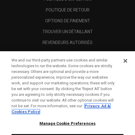
POLITIQUE DE RETOUR
OPTIONS DE PAIEMENT
TROUVER UN DÉTAILLANT
REVENDEURS AUTORISÉS
SCAM AWARENESS
We and our third-party partners use cookies and similar
A PROPOS
technologies to run the website. Some cookies are strictly
necessary. Others are optional and provide a more
MENTIONS LÉGALES
personalized experience, improve the way our websites
work, and support our marketing operations; these will only
be set with your consent. By clicking the ‘Reject All' button
you are agreeing to only strictly necessary cookies if you
continue to visit our website. All other optional cookies will
not be set. For more information, see our
Privacy, Ad &
Cookies Policy
Manage Cookie Preferences