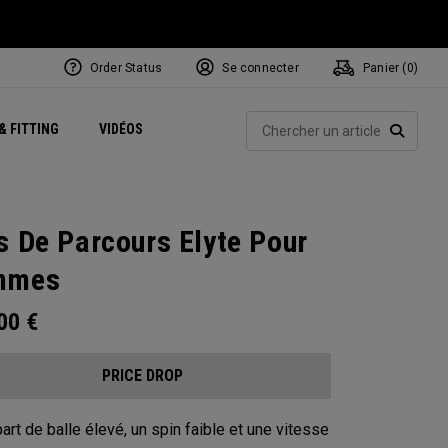
Order Status
Se connecter
Panier (
0
)
Centres de Performance
tum
 Juillet
ets
Exclusive Mavrik Complete Sets
Exclusivités - Balles de Golf
NEW Headwear
Women's Golf Balls
Rech
& FITTING
VIDÉOS
Régionaux
Golf
e
Exclusivités - Accessoires
Pass It On
RECHE
s De Parcours Elyte Pour
mmes
.00
€
PRICE DROP
art de balle élevé, un spin faible et une vitesse