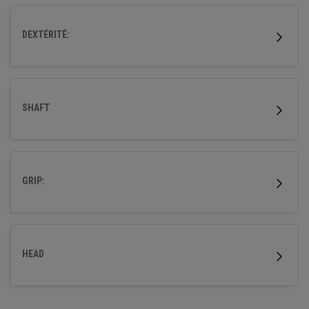
offrir des niveaux de distance et de tolérance Elyte dans un
bois de parcours.
DEXTÉRITÉ:
*Claim based on comparison of Callaway Elyte vs. Callaway
Paradym Ai Smoke Fairway 3 Woods.
SHAFT
GRIP:
HEAD