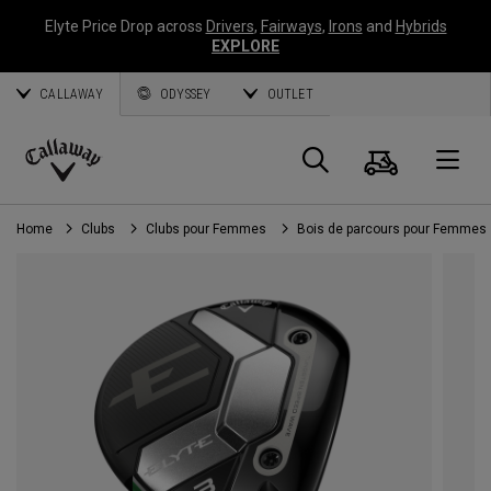
Elyte Price Drop across
Drivers
,
Fairways
,
Irons
and
Hybrids
EXPLORE
CALLAWAY
ODYSSEY
OUTLET
Panier
Recherch
O
Callaway
Golf
Home
Clubs
Clubs pour Femmes
Bois de parcours pour Femmes