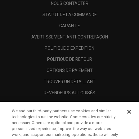
NOUS CONTACTER
STATUT DE LA COMMANDE
GARANTIE
AVERTISSEMENT ANTI-CONTREFAÇON
POLITIQUE D'EXPÉDITION
POLITIQUE DE RETOUR
OPTIONS DE PAIEMENT
TROUVER UN DÉTAILLANT
REVENDEURS AUTORISÉS
SCAM AWARENESS
We and our third-party partners use cookies and similar
A PROPOS
technologies to run the website. Some cookies are strictly
necessary. Others are optional and provide a more
MENTIONS LÉGALES
personalized experience, improve the way our websites
work, and support our marketing operations; these will only