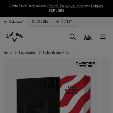
Elyte Price Drop across
Drivers
,
Fairways
,
Irons
and
Hybrids
EXPLORE
CALLAWAY
ODYSSEY
OUTLET
Panier
Recherch
O
Callaway
Golf
Home
Exclusivités
Balles Exclusivités