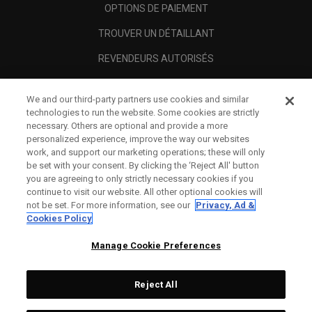
OPTIONS DE PAIEMENT
TROUVER UN DÉTAILLANT
REVENDEURS AUTORISÉS
SCAM AWARENESS
We and our third-party partners use cookies and similar
A PROPOS
technologies to run the website. Some cookies are strictly
necessary. Others are optional and provide a more
MENTIONS LÉGALES
personalized experience, improve the way our websites
work, and support our marketing operations; these will only
be set with your consent. By clicking the ‘Reject All' button
you are agreeing to only strictly necessary cookies if you
continue to visit our website. All other optional cookies will
not be set. For more information, see our
Privacy, Ad &
Cookies Policy
Manage Cookie Preferences
Reject All