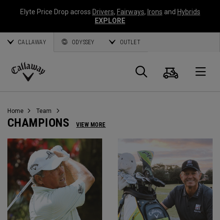
Elyte Price Drop across
Drivers
,
Fairways
,
Irons
and
Hybrids
EXPLORE
CALLAWAY
ODYSSEY
OUTLET
Panier
Recherch
O
Callaway
Golf
Home
Team
CHAMPIONS
VIEW MORE