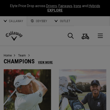
Elyte Price Drop across
Drivers
,
Fairways
,
Irons
and
Hybrids
EXPLORE
CALLAWAY
ODYSSEY
OUTLET
Warenk
Suche
O
Callaway
Golf
Home
Team
CHAMPIONS
VIEW MORE