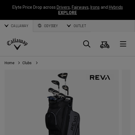
Elyte Price Drop across
Drivers
,
Fairways
,
Irons
and
Hybrids
EXPLORE
CALLAWAY
ODYSSEY
OUTLET
Panier
Recherch
O
Callaway
Golf
Home
Clubs