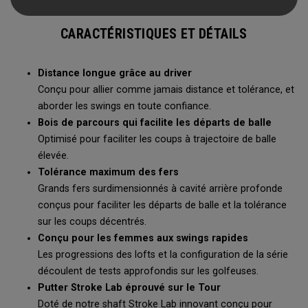
inclut : driver, bois 5, hybride 5, fers 7 et 9, sand-wedge,
putter, sac chariot, et (4) capuchons.
CARACTÉRISTIQUES ET DÉTAILS
Distance longue grâce au driver
Conçu pour allier comme jamais distance et tolérance, et
aborder les swings en toute confiance.
Bois de parcours qui facilite les départs de balle
Optimisé pour faciliter les coups à trajectoire de balle
élevée.
Tolérance maximum des fers
Grands fers surdimensionnés à cavité arrière profonde
conçus pour faciliter les départs de balle et la tolérance
sur les coups décentrés.
Conçu pour les femmes aux swings rapides
Les progressions des lofts et la configuration de la série
découlent de tests approfondis sur les golfeuses.
Putter Stroke Lab éprouvé sur le Tour
Doté de notre shaft Stroke Lab innovant conçu pour