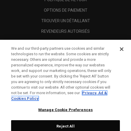
OPTIONS DE PAIEMENT
TROUVER UN DÉTAILLANT
REVENDEURS AUTORISÉS
SCAM AWARENESS
We and our third-party partners use cookies and similar
A PROPOS
technologies to run the website. Some cookies are strictly
necessary. Others are optional and provide a more
MENTIONS LÉGALES
personalized experience, improve the way our websites
work, and support our marketing operations; these will only
be set with your consent. By clicking the ‘Reject All' button
you are agreeing to only strictly necessary cookies if you
continue to visit our website. All other optional cookies will
not be set. For more information, see our
Privacy, Ad &
Cookies Policy
Manage Cookie Preferences
Reject All