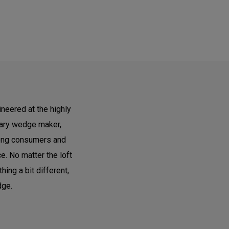
neered at the highly
dary wedge maker,
ong consumers and
e. No matter the loft
ing a bit different,
dge.