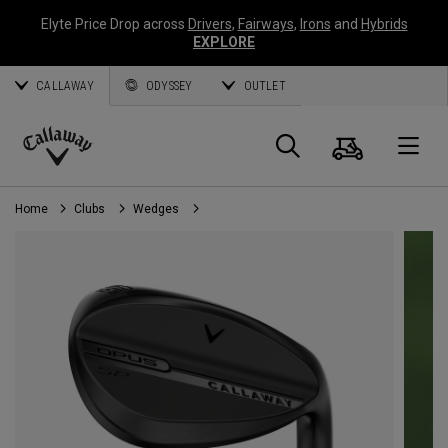
Elyte Price Drop across
Drivers
,
Fairways
,
Irons
and
Hybrids
EXPLORE
CALLAWAY
ODYSSEY
OUTLET
Panier
Recherch
O
Callaway
Golf
Home
Clubs
Wedges