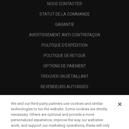
NOUS CONTACTER
STATUT DE LA COMMANDE
GARANTIE
AVERTISSEMENT ANTI-CONTREFAÇON
POLITIQUE D'EXPÉDITION
POLITIQUE DE RETOUR
OPTIONS DE PAIEMENT
TROUVER UN DÉTAILLANT
REVENDEURS AUTORISÉS
SCAM AWARENESS
We and our third-party partners use cookies and similar
A PROPOS
technologies to run the website. Some cookies are strictly
necessary. Others are optional and provide a more
MENTIONS LÉGALES
personalized experience, improve the way our websites
work, and support our marketing operations; these will only