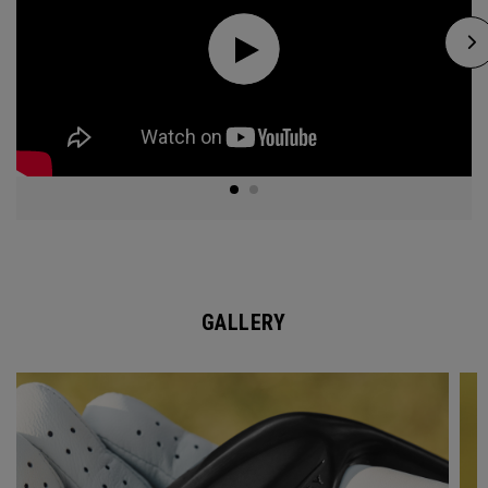
GALLERY