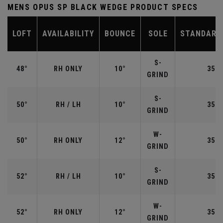
MENS OPUS SP BLACK WEDGE PRODUCT SPECS
LOFT
AVAILABILITY
BOUNCE
SOLE
STANDARD
S-
48°
RH ONLY
10°
35.7
GRIND
S-
50°
RH / LH
10°
35.5
GRIND
W-
50°
RH ONLY
12°
35.5
GRIND
S-
52°
RH / LH
10°
35.5
GRIND
W-
52°
RH ONLY
12°
35.5
GRIND