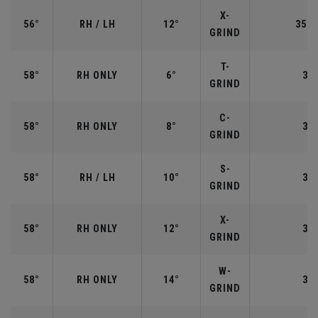
X-
56°
RH / LH
12°
35.2
GRIND
T-
58°
RH ONLY
6°
35"
GRIND
C-
58°
RH ONLY
8°
35"
GRIND
S-
58°
RH / LH
10°
35"
GRIND
X-
58°
RH ONLY
12°
35"
GRIND
W-
58°
RH ONLY
14°
35"
GRIND