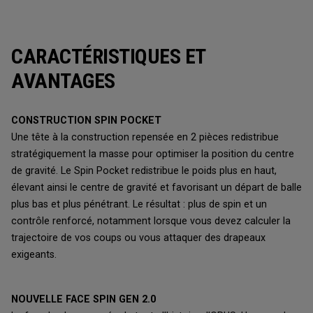
CARACTÉRISTIQUES ET
AVANTAGES
CONSTRUCTION SPIN POCKET
Une tête à la construction repensée en 2 pièces redistribue
stratégiquement la masse pour optimiser la position du centre
de gravité. Le Spin Pocket redistribue le poids plus en haut,
élevant ainsi le centre de gravité et favorisant un départ de balle
plus bas et plus pénétrant. Le résultat : plus de spin et un
contrôle renforcé, notamment lorsque vous devez calculer la
trajectoire de vos coups ou vous attaquer des drapeaux
exigeants.
NOUVELLE FACE SPIN GEN 2.0