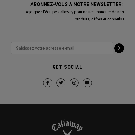
ABONNEZ-VOUS À NOTRE NEWSLETTER:
Rejoignez l'équipe Callaway pour ne rien manquer de nos
produits, offres et conseils !
GET SOCIAL