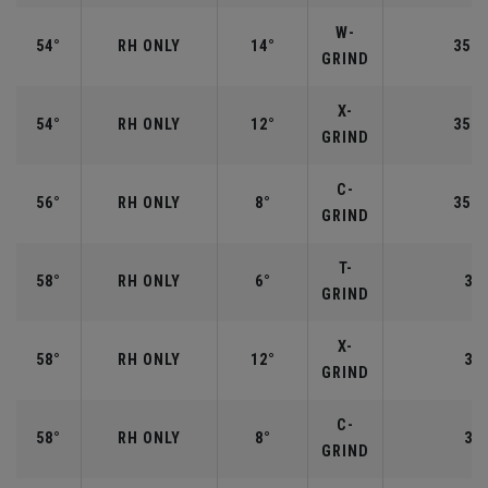
W-
54°
RH ONLY
14°
35.2
GRIND
X-
54°
RH ONLY
12°
35.2
GRIND
C-
56°
RH ONLY
8°
35.2
GRIND
T-
58°
RH ONLY
6°
35"
GRIND
X-
58°
RH ONLY
12°
35"
GRIND
C-
58°
RH ONLY
8°
35"
GRIND