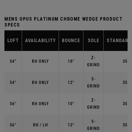
MENS OPUS PLATINUM CHROME WEDGE PRODUCT
SPECS
LOFT
AVAILABILITY
BOUNCE
SOLE
STANDARD
Z-
54°
RH ONLY
10°
35.2
GRIND
S-
54°
RH ONLY
12°
35.2
GRIND
Z-
56°
RH ONLY
10°
35.2
GRIND
S-
56°
RH / LH
12°
35.2
GRIND