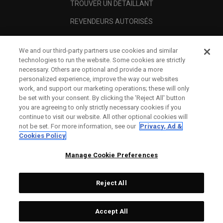
TROUVER UN DÉTAILLANT
REVENDEURS AUTORISÉS
SCAM AWARENESS
We and our third-party partners use cookies and similar
A PROPOS
technologies to run the website. Some cookies are strictly
necessary. Others are optional and provide a more
MENTIONS LÉGALES
personalized experience, improve the way our websites
work, and support our marketing operations; these will only
be set with your consent. By clicking the ‘Reject All' button
you are agreeing to only strictly necessary cookies if you
continue to visit our website. All other optional cookies will
not be set. For more information, see our
Privacy, Ad &
Cookies Policy
Manage Cookie Preferences
Reject All
©
2026
Topgolf Callaway Brands.
Accept All
Specs
CONFIGURE
All rights reserved.