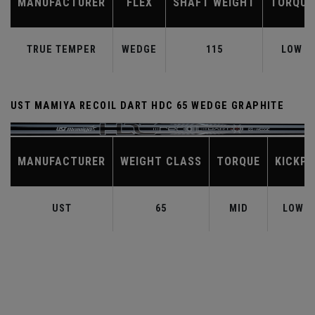
MANUFACTURER
FLEX
SHAFT WEIGHT
TORQUE
TRUE TEMPER
WEDGE
115
LOW
UST MAMIYA RECOIL DART HDC 65 WEDGE GRAPHITE
MANUFACTURER
WEIGHT CLASS
TORQUE
KICKPO
UST
65
MID
LOW-M