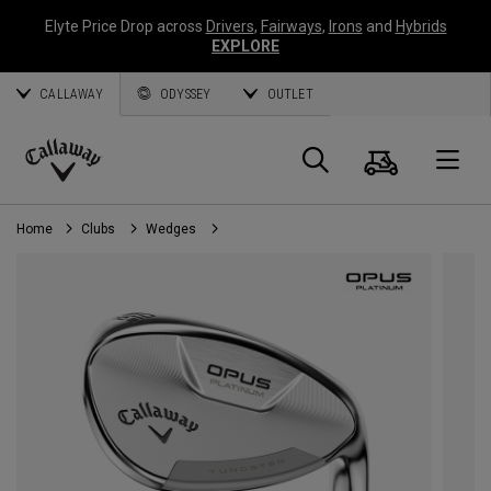
Elyte Price Drop across
Drivers
,
Fairways
,
Irons
and
Hybrids
EXPLORE
CALLAWAY
ODYSSEY
OUTLET
Panier
Recherch
O
Callaway
Golf
Home
Clubs
Wedges